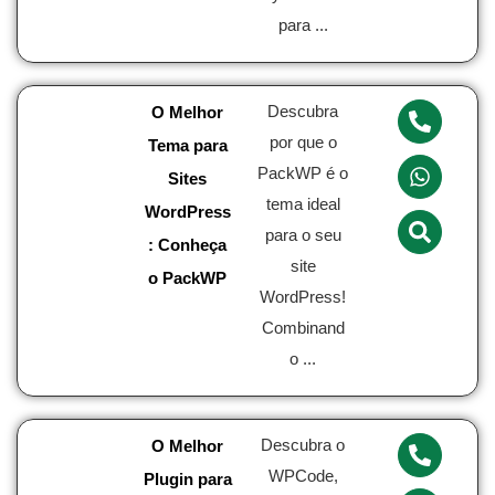
para ...
Descubra
O Melhor
por que o
Tema para
PackWP é o
Sites
tema ideal
WordPress
para o seu
: Conheça
site
o PackWP
WordPress!
Combinand
o ...
Descubra o
O Melhor
WPCode,
Plugin para