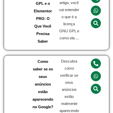
artigo, você
GPL e o
vai entender
Elementor
o que é a
PRO: O
licença
Que Você
GNU GPL e
Precisa
como ela ...
Saber
Descubra
Como
como
saber se os
verificar se
seus
seus
anúncios
anúncios
estão
estão
aparecendo
realmente
no Google?
aparecendo