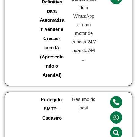
Definitivo
do o
para
WhatsApp
Automatiza
em um
r, Vender e
motor de
Crescer
vendas 24/7
com IA
usando API
(Apresenta
...
ndo o
AtendAI)
Resumo do
Protegido:
post
SMTP –
Cadastro