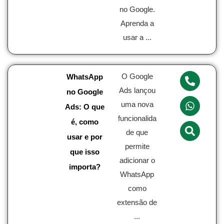
no Google.
Aprenda a
usar a ...
O Google
WhatsApp
Ads lançou
no Google
uma nova
Ads: O que
funcionalida
é, como
de que
usar e por
permite
que isso
adicionar o
importa?
WhatsApp
como
extensão de
...