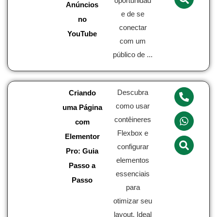
oportunidad
Anúncios
e de se
no
conectar
YouTube
com um
público de ...
Descubra
Criando
como usar
uma Página
contêineres
com
Flexbox e
Elementor
configurar
Pro: Guia
elementos
Passo a
essenciais
Passo
para
otimizar seu
layout. Ideal